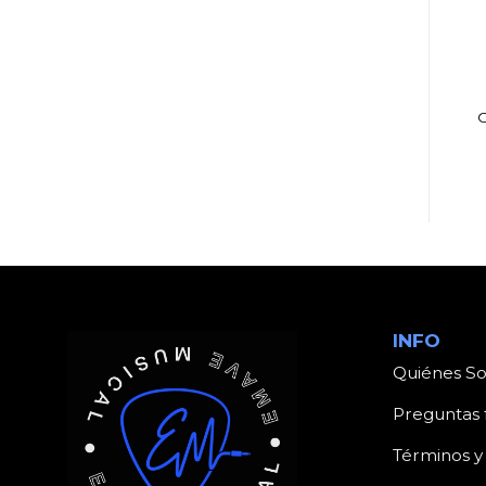
UKELELES
UKELELES
UKELELE ALONSO
UKELELE ALONSO
ANIMADO KITTY
ANIMADO
BLANCO
MARIPOSAS
INFO
Quiénes S
Preguntas 
Términos y