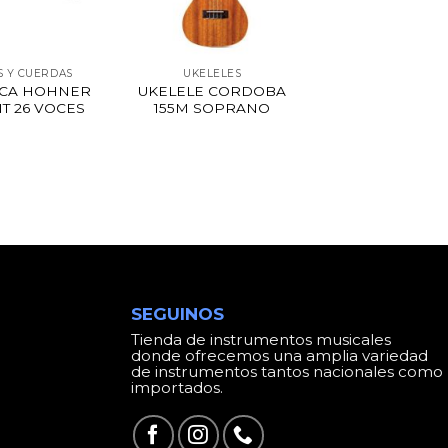
S Y CUERDAS
UKELELES
CA HOHNER
UKELELE CORDOBA
T 26 VOCES
155M SOPRANO
SEGUINOS
Tienda de instrumentos musicales
donde ofrecemos una amplia variedad
de instrumentos tantos nacionales como
importados.