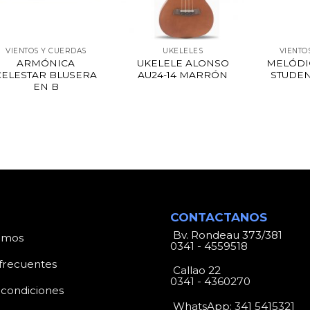
VIENTOS Y CUERDAS
UKELELES
VIENTO
ARMÓNICA
UKELELE ALONSO
MELÓDI
CELESTAR BLUSERA
AU24-14 MARRÓN
STUDEN
EN B
CONTACTANOS
Bv. Rondeau 373/381
omos
0341 - 4559518
frecuentes
Callao 22
0341 - 4360270
 condiciones
WhatsApp:
341 5415321