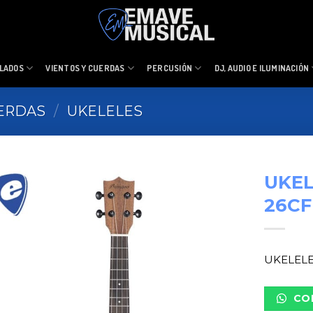
LADOS
VIENTOS Y CUERDAS
PERCUSIÓN
DJ, AUDIO E ILUMINACIÓN
UERDAS
/
UKELELES
UKEL
26CF
UKELEL
CO