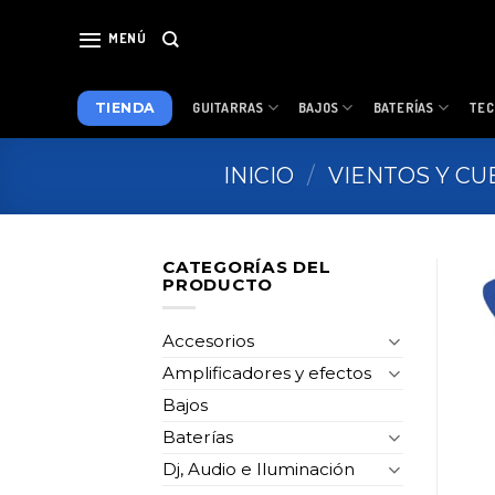
Skip
to
MENÚ
content
TIENDA
GUITARRAS
BAJOS
BATERÍAS
TEC
INICIO
/
VIENTOS Y C
CATEGORÍAS DEL
PRODUCTO
Accesorios
Amplificadores y efectos
Bajos
Baterías
Dj, Audio e Iluminación