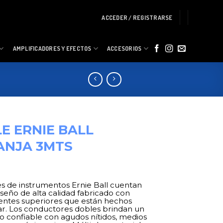
ACCEDER / REGISTRARSE
AMPLIFICADORES Y EFECTOS
ACCESORIOS
E ERNIE BALL
ANJA 3MTS
es de instrumentos Ernie Ball cuentan
seño de alta calidad fabricado con
tes superiores que están hechos
ar. Los conductores dobles brindan un
ro confiable con agudos nítidos, medios