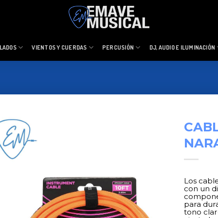
LADOS
VIENTOS Y CUERDAS
PERCUSIÓN
DJ, AUDIO E ILUMINACIÓN
CABL
NAR
Los cabl
con un di
componen
para dur
tono cla