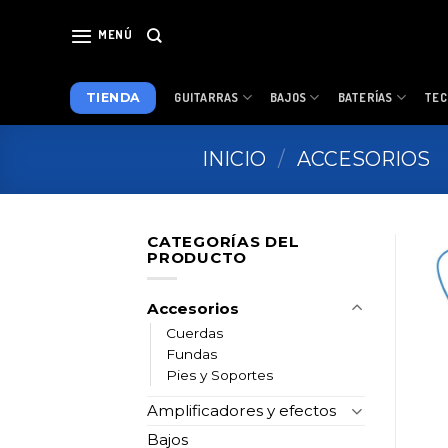
Skip
to
MENÚ
content
TIENDA
GUITARRAS
BAJOS
BATERÍAS
TEC
INICIO
/
ACCESORIOS
CATEGORÍAS DEL
PRODUCTO
Accesorios
Cuerdas
Fundas
Pies y Soportes
Amplificadores y efectos
Bajos