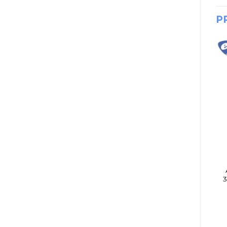
P
ACCESORIOS
ACCESORIOS
ENC ACUSTICA GHS
CABLE SPECTRUN 2
BB20X 11-50
PLUG 6.5 MONO / 2
RCA M 3 MTS