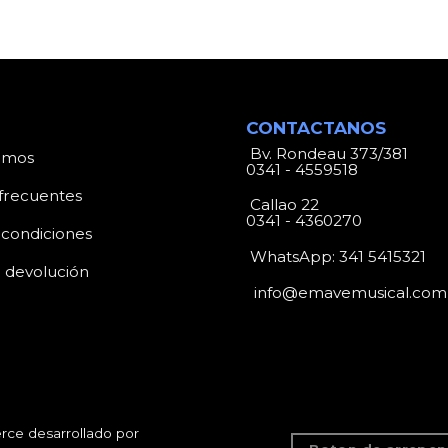
CONTACTANOS
Bv. Rondeau 373/381
omos
0341 - 4559518
frecuentes
Callao 22
0341 - 4360270
 condiciones
WhatsApp:
341 5415321
e devolución
info@emavemusical.com
ce desarrollado por