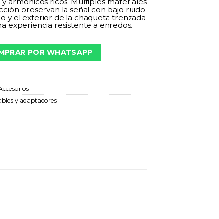
 y armónicos ricos. Múltiples materiales
cción preservan la señal con bajo ruido
o y el exterior de la chaqueta trenzada
a experiencia resistente a enredos.
MPRAR POR WHATSAPP
Accesorios
ables y adaptadores