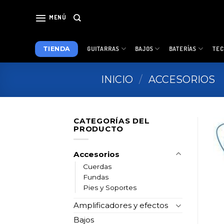
Skip
to
MENÚ
content
TIENDA
GUITARRAS
BAJOS
BATERÍAS
TEC
INICIO
/
ACCESORIOS
CATEGORÍAS DEL
PRODUCTO
Accesorios
Cuerdas
Fundas
Pies y Soportes
Amplificadores y efectos
Bajos