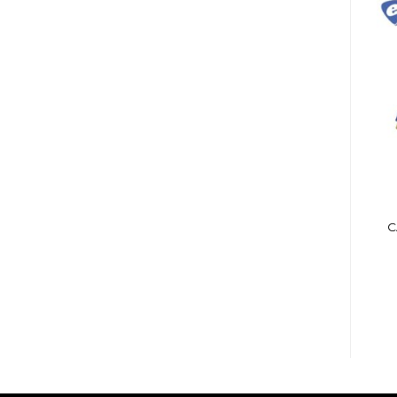
ACCESORIOS
ACCESORIOS
ADAPTADOR PLUG
CABLE SPECTRUN CC
C
6,5 mm ESTEREO A
6 M CANON MACHO /
3,5mm ESTEREO
HEMBRA 6 MTS