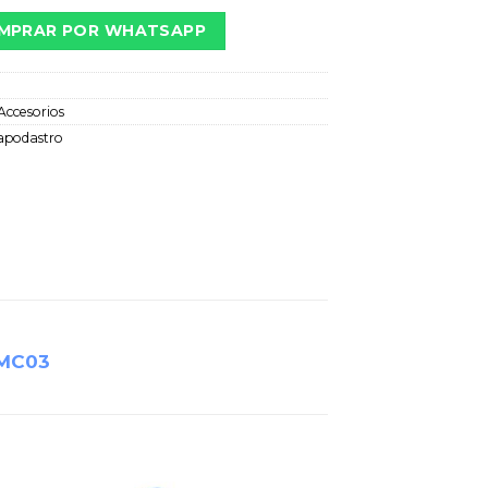
MPRAR POR WHATSAPP
8
Accesorios
apodastro
MC03