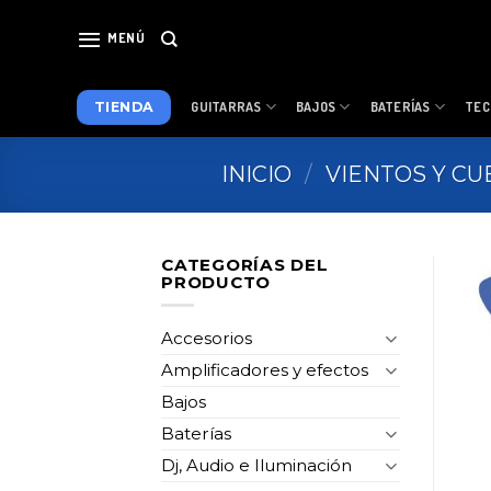
Skip
to
MENÚ
content
TIENDA
GUITARRAS
BAJOS
BATERÍAS
TEC
INICIO
/
VIENTOS Y C
CATEGORÍAS DEL
PRODUCTO
Accesorios
Amplificadores y efectos
Bajos
Baterías
Dj, Audio e Iluminación