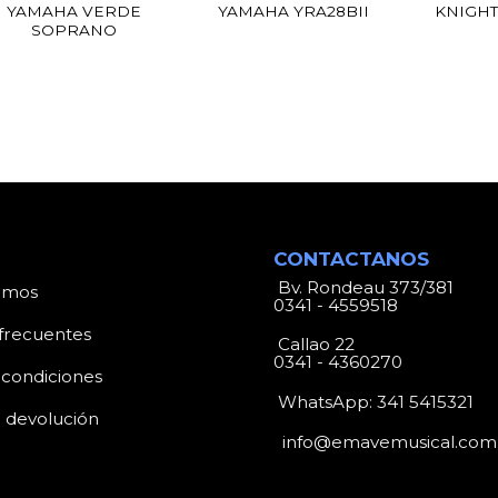
YAMAHA VERDE
YAMAHA YRA28BII
KNIGHT
SOPRANO
CONTACTANOS
Bv. Rondeau 373/381
omos
0341 - 4559518
frecuentes
Callao 22
0341 - 4360270
 condiciones
WhatsApp:
341 5415321
e devolución
info@emavemusical.com