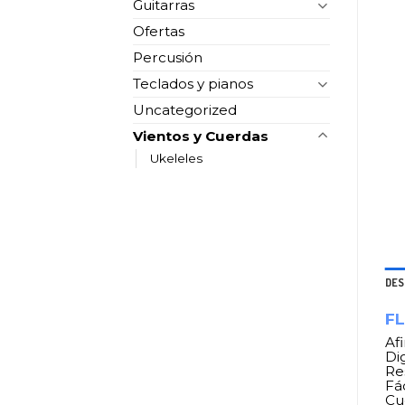
Guitarras
Ofertas
Percusión
Teclados y pianos
Uncategorized
Vientos y Cuerdas
Ukeleles
DES
F
Af
Di
Re
Fá
Cu