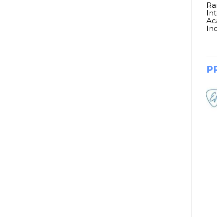
Ra
In
Ac
In
P
VIENTOS Y CUERDAS
VIENTOS Y CUERDAS
FLAUTA DULCE
VIOLA JOSE