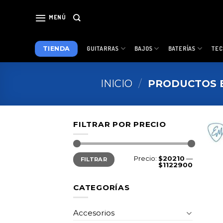
Skip
to
MENÚ
content
TIENDA
GUITARRAS
BAJOS
BATERÍAS
TEC
INICIO
/
PRODUCTOS E
FILTRAR POR PRECIO
Precio
Precio
Precio:
$20210
—
FILTRAR
mínimo
máximo
$1122900
CATEGORÍAS
Accesorios