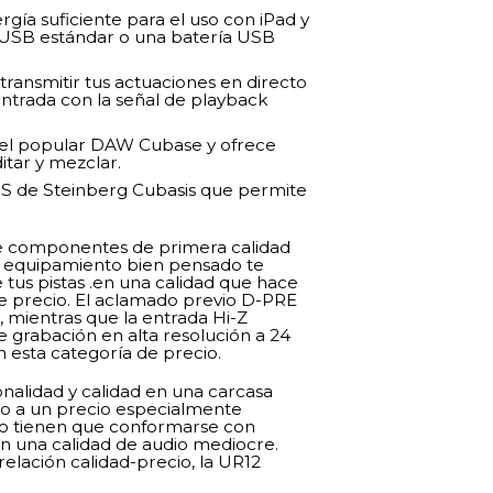
gía suficiente para el uso con iPad y
 USB estándar o una batería USB
transmitir tus actuaciones en directo
entrada con la señal de playback
 el popular DAW Cubase y ofrece
itar y mezclar.
OS de Steinberg Cubasis que permite
de componentes de primera calidad
l equipamiento bien pensado te
 tus pistas .en una calidad que hace
te precio. El aclamado previo D-PRE
, mientras que la entrada Hi-Z
e grabación en alta resolución a 24
n esta categoría de precio.
onalidad y calidad en una carcasa
o a un precio especialmente
to tienen que conformarse con
en una calidad de audio mediocre.
elación calidad-precio, la UR12