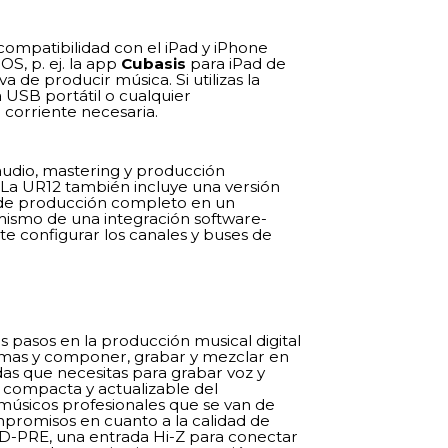
compatibilidad con el iPad y iPhone
S, p. ej. la app
Cubasis
para iPad de
 de producir música. Si utilizas la
 USB portátil o cualquier
 corriente necesaria.
audio, mastering y producción
La UR12 también incluye una versión
 de producción completo en un
mismo de una integración software-
 configurar los canales y buses de
os pasos en la producción musical digital
temas y componer, grabar y mezclar en
das que necesitas para grabar voz y
n compacta y actualizable del
músicos profesionales que se van de
promisos en cuanto a la calidad de
 D-PRE, una entrada Hi-Z para conectar