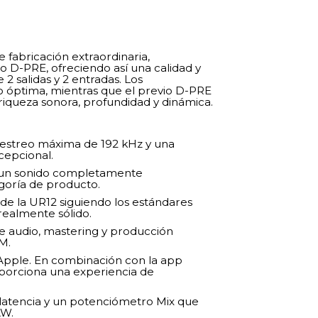
fabricación extraordinaria,
o D-PRE, ofreciendo así una calidad y
2 salidas y 2 entradas. Los
io óptima, mientras que el previo D-PRE
riqueza sonora, profundidad y dinámica.
estreo máxima de 192 kHz y una
cepcional.
 un sonido completamente
egoría de producto.
de la UR12 siguiendo los estándares
realmente sólido.
e audio, mastering y producción
M.
 Apple. En combinación con la app
oporciona una experiencia de
latencia y un potenciómetro Mix que
AW.