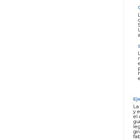
Ej
La 
y 
el
gu
le
gi
fa