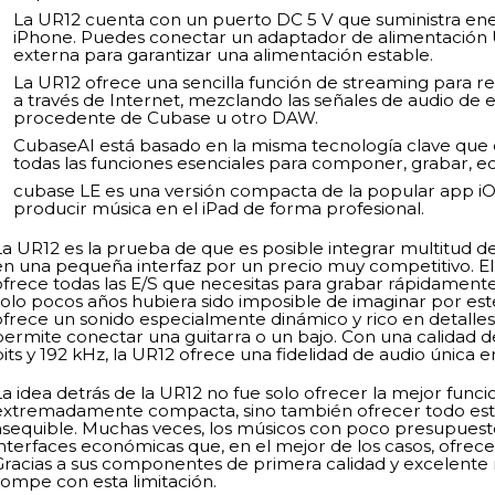
La UR12 cuenta con un puerto DC 5 V que suministra ener
iPhone. Puedes conectar un adaptador de alimentación
externa para garantizar una alimentación estable.
La UR12 ofrece una sencilla función de streaming para re
a través de Internet, mezclando las señales de audio de 
procedente de Cubase u otro DAW.
CubaseAI está basado en la misma tecnología clave que
todas las funciones esenciales para componer, grabar, ed
cubase LE es una versión compacta de la popular app i
producir música en el iPad de forma profesional.
La UR12 es la prueba de que es posible integrar multitud 
en una pequeña interfaz por un precio muy competitivo. E
ofrece todas las E/S que necesitas para grabar rápidamente
solo pocos años hubiera sido imposible de imaginar por es
ofrece un sonido especialmente dinámico y rico en detalles
permite conectar una guitarra o un bajo. Con una calidad d
its y 192 kHz, la UR12 ofrece una fidelidad de audio única e
La idea detrás de la UR12 no fue solo ofrecer la mejor funci
extremadamente compacta, sino también ofrecer todo est
asequible. Muchas veces, los músicos con poco presupues
interfaces económicas que, en el mejor de los casos, ofrec
Gracias a sus componentes de primera calidad y excelente r
rompe con esta limitación.