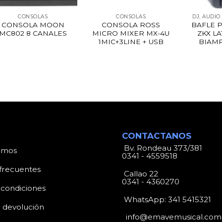
CONSOLAS
CONSOLAS
DJ, AUDIO
CONSOLA MOON
CONSOLA ROSS
BAFLE 
MC802 8 CANALES
MICRO MIXER MX-4U
ZKX LA
1MIC+3LINE + USB
BIAM
CONTACTANOS
Bv. Rondeau 373/381
omos
0341 - 4559518
frecuentes
Callao 22
0341 - 4360270
 condiciones
WhatsApp:
341 5415321
e devolución
info@emavemusical.com