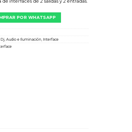
 de interfaces de 2 salidas y 2 entradas.
MPRAR POR WHATSAPP
:
Dj, Audio e Iluminación
,
Interface
terface