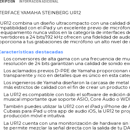
CRIPCIÓN
INFORMACIÓN ADICIONAL
TERFACE YAMAHA STEINBERG UR12
 UR12 combina un diseño ultracompacto con una calidad de 
mpatibilidad con el iPad y un excelente previo de micrófon
 equipamiento nunca vistos en la categoría de interfaces de 
nvertidores a 24 bits/192 kHz ofrecen una fidelidad de aud
oporciona a tus grabaciones de micrófono un alto nivel de 
Características destacadas
Los conversores de alta gama con una frecuencia de mu
resolución de 24 bits garantizan una calidad de sonido ex
Los aclamados previos D-PRE de Yamaha proporcionan
transparente y rico en detalles que es único en esta cat
Los ingenieros de Yamaha diseñaron la carcasa de metal 
más estrictos de calidad con el fin de crear un producto 
La UR12 es compatible con todo el software de edición d
musical importante que soporte ASIO, Core Audio o WD
También puedes utilizar la UR12 con el iPad y iPhone de
Cubasis para iPad u otra app de audio iOS, la UR12 te pr
producción móvil e intuitiva.
La UR12 cuenta con una monitorización de hardware sin 
te permite mezclar la señal directa con la salida de tu D