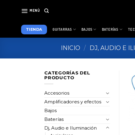
Skip
to
MENÚ
content
TIENDA
GUITARRAS
BAJOS
BATERÍAS
TEC
INICIO
/
DJ, AUDIO E 
CATEGORÍAS DEL
PRODUCTO
Accesorios
Amplificadores y efectos
Bajos
Baterías
Dj, Audio e Iluminación