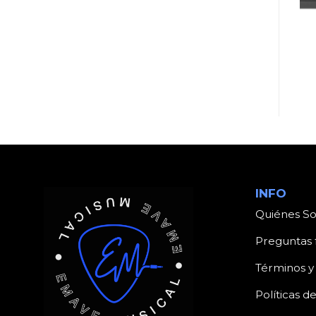
DJ, AUDIO E ILUMINACIÓN
CONSOLAS
MICROFONO ARTEC
CONSOLA PHONIC
GCH-2 N CUSTOM
AM1204FX USB 4
HUMBUCKER NECK
MONO + 2 ESTEREOS
INFO
Quiénes S
Preguntas 
Términos y
Políticas d