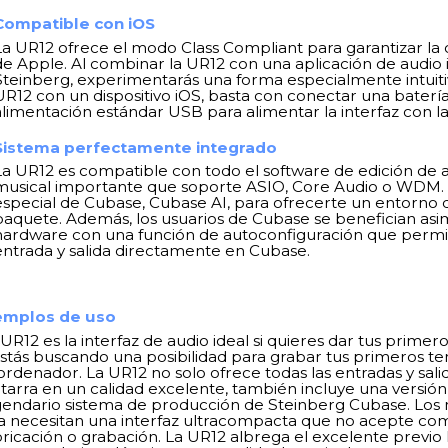
Compatible con iOS
La UR12 ofrece el modo Class Compliant para garantizar la 
de Apple. Al combinar la UR12 con una aplicación de audio iO
Steinberg, experimentarás una forma especialmente intuitiva
UR12 con un dispositivo iOS, basta con conectar una batería
alimentación estándar USB para alimentar la interfaz con la
Sistema perfectamente integrado
La UR12 es compatible con todo el software de edición de 
musical importante que soporte ASIO, Core Audio o WDM. 
especial de Cubase, Cubase AI, para ofrecerte un entorno
paquete. Además, los usuarios de Cubase se benefician asi
hardware con una función de autoconfiguración que permite
entrada y salida directamente en Cubase.
emplos de uso
UR12 es la interfaz de audio ideal si quieres dar tus primer
estás buscando una posibilidad para grabar tus primeros 
 ordenador. La UR12 no solo ofrece todas las entradas y sali
itarra en un calidad excelente, también incluye una versió
gendario sistema de producción de Steinberg Cubase. Los 
ra necesitan una interfaz ultracompacta que no acepte com
bricación o grabación. La UR12 albrega el excelente previo