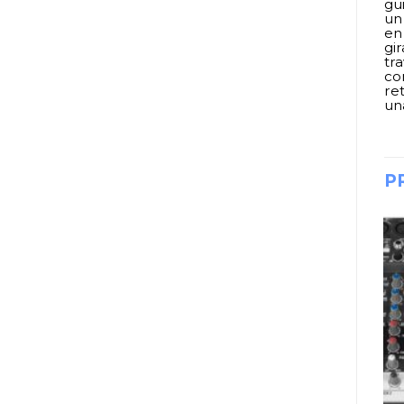
gu
un
en
gi
tr
con
re
un
P