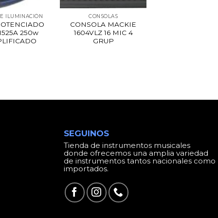
 E ILUMINACIÓN
CONSOLAS
POTENCIADO
CONSOLA MACKIE
1525A 250w
1604VLZ 16 MIC 4
PLIFICADO
GRUP
SEGUINOS
Tienda de instrumentos musicales
donde ofrecemos una amplia variedad
de instrumentos tantos nacionales como
importados.