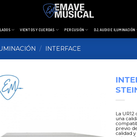
LADOS
VIENTOS Y CUERDAS
PERCUSIÓN
DJ, AUDIO E ILUMINACIÓN
ILUMINACIÓN
/
INTERFACE
INT
STEI
La UR12 
una calid
compatib
previo d
calidad y