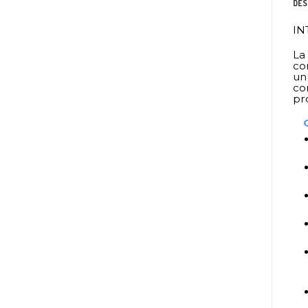
DES
IN
La
co
un
co
pr