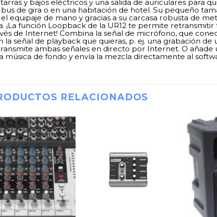
itarras y bajos eléctricos y una salida de auriculares para 
 bus de gira o en una habitación de hotel. Su pequeño tam
 el equipaje de mano y gracias a su carcasa robusta de me
ra. ¡La función Loopback de la UR12 te permite retransmitir
avés de Internet! Combina la señal de micrófono, que conec
 la señal de playback que quieras, p. ej. una grabación de u
transmite ambas señales en directo por Internet. O añade 
a música de fondo y envía la mezcla directamente al softw
RODUCTOS RELACIONADOS