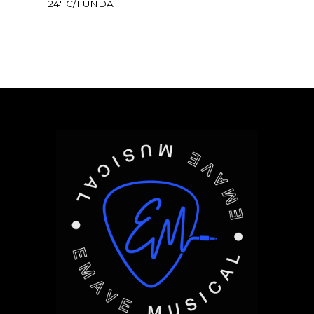
24″ C/FUNDA