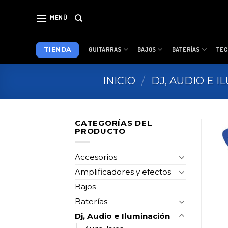
Skip
to
MENÚ
content
TIENDA
GUITARRAS
BAJOS
BATERÍAS
TEC
INICIO
/
DJ, AUDIO E 
CATEGORÍAS DEL
PRODUCTO
Accesorios
Amplificadores y efectos
Bajos
Baterías
Dj, Audio e Iluminación