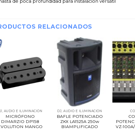
nasta de poca profundidad para instalación versátil
RODUCTOS RELACIONADOS
J, AUDIO E ILUMINACIÓN
DJ, AUDIO E ILUMINACIÓN
CO
MICRÓFONO
BAFLE POTENCIADO
CO
DIMARZIO DP158
ZKX LA1525A 250w
POTENC
EVOLUTION MANGO
BIAMPLIFICADO
VZ-100A/