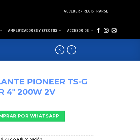
ACCEDER / REGISTRARSE
AMPLIFICADORES Y EFECTOS
ACCESORIOS
ANTE PIONEER TS-G
R 4″ 200W 2V
MPRAR POR WHATSAPP
Dj, Audio e Iluminación