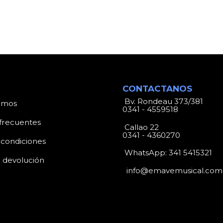
CONTACTANOS
Bv. Rondeau 373/381
omos
0341 - 4559518
frecuentes
Callao 22
0341 - 4360270
 condiciones
WhatsApp:
341 5415321
e devolución
info@emavemusical.com