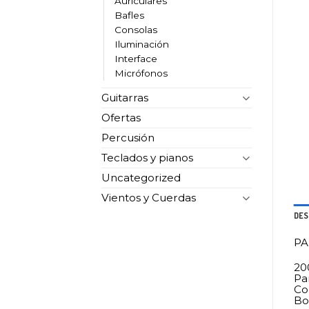
Auriculares
Bafles
Consolas
Iluminación
Interface
Micrófonos
Guitarras
Ofertas
Percusión
Teclados y pianos
Uncategorized
Vientos y Cuerdas
DES
PA
20
Pa
Co
Bo