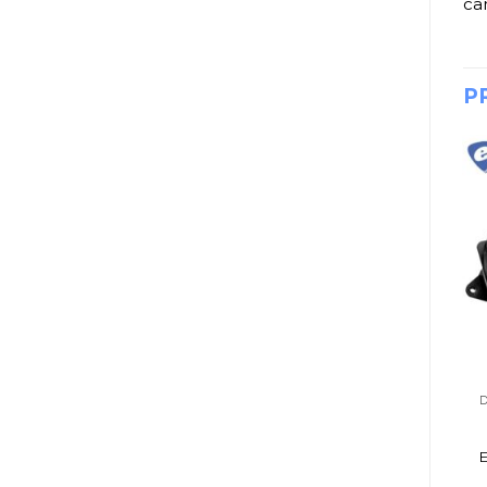
ca
P
AURICULARES
DJ, AUDIO E ILUMINACIÓN
D
AURICULAR SHURE
BAFLES EDIFIER
SE215-K INTRAURAL
R1600 PLUS POR
NEGRO
PAR1