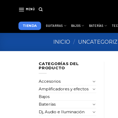
Skip
to
MENÚ
content
TIENDA
GUITARRAS
BAJOS
BATERÍAS
TEC
INICIO
/
UNCATEGORI
CATEGORÍAS DEL
PRODUCTO
Accesorios
Amplificadores y efectos
Bajos
Baterías
Dj, Audio e Iluminación