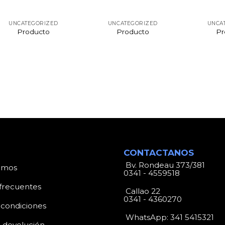
UNCATEGORIZED
UNCATEGORIZED
UNCA
Producto
Producto
Pr
CONTACTANOS
Bv. Rondeau 373/381
omos
0341 - 4559518
frecuentes
Callao 22
0341 - 4360270
 condiciones
WhatsApp:
341 5415321
e devolución