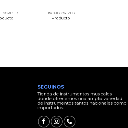
TEGORIZED
UNCATEGORIZED
oducto
Producto
SEGUINOS
Tienda de instrumentos musicales
donde ofrecemos una amplia variedad
de instrumentos tantos nacionales como
importados.