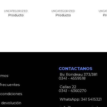
UNCATEGORIZED
UNCATEGORIZED
UNCA
Producto
Producto
Pr
CONTACTANOS
Bv. Rondeau 373/381
omos
0341 - 4559518
frecuentes
Callao 22
0341 - 4360270
 condiciones
WhatsApp:
341 5415321
e devolución