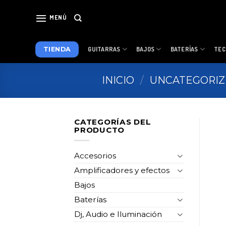
Skip
to
MENÚ
content
TIENDA
GUITARRAS
BAJOS
BATERÍAS
TEC
INICIO
/
UNCATEGORI
CATEGORÍAS DEL
PRODUCTO
Accesorios
Amplificadores y efectos
Bajos
Baterías
Dj, Audio e Iluminación