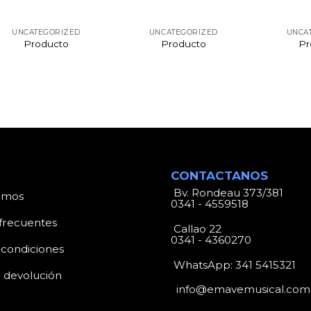
UNCATEGORIZED
UNCATEGORIZED
UNCA
Producto
Producto
Pr
CONTACTANOS
Bv. Rondeau 373/381
omos
0341 - 4559518
frecuentes
Callao 22
0341 - 4360270
 condiciones
WhatsApp:
341 5415321
e devolución
info@emavemusical.com