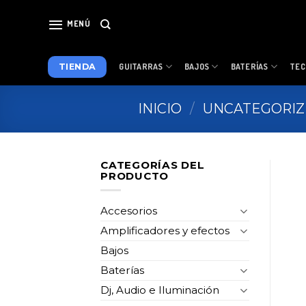
Skip
to
MENÚ
content
TIENDA
GUITARRAS
BAJOS
BATERÍAS
TEC
INICIO
/
UNCATEGORI
CATEGORÍAS DEL
PRODUCTO
Accesorios
Amplificadores y efectos
Bajos
Baterías
Dj, Audio e Iluminación