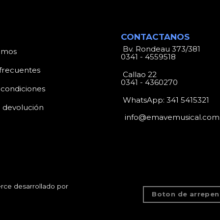
CONTACTANOS
Bv. Rondeau 373/381
omos
0341 - 4559518
frecuentes
Callao 22
0341 - 4360270
 condiciones
WhatsApp:
341 5415321
e devolución
info@emavemusical.com
ce desarrollado por
Boton de arrepen