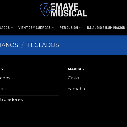
LADOS
VIENTOS Y CUERDAS
PERCUSIÓN
DJ, AUDIO E ILUMINACIÓN
PIANOS
/
TECLADOS
OS
MARCAS
lados
Casio
nos
Yamaha
troladores