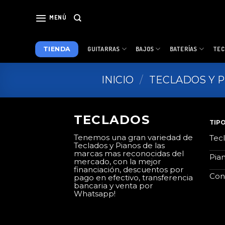
Skip
to
MENÚ
content
TIENDA
GUITARRAS
BAJOS
BATERÍAS
TEC
INICIO
/
TECLADOS Y 
TECLADOS
TIP
Tenemos una gran variedad de
Tec
Teclados y Pianos de las
marcas mas reconocidas del
Pia
mercado, con la mejor
financiación, descuentos por
Con
pago en efectivo, transferencia
bancaria y venta por
Whatsapp!