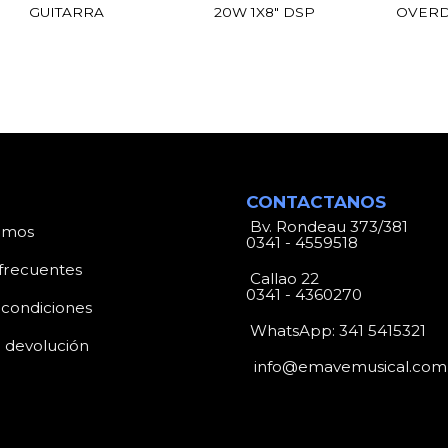
GUITARRA
20W 1X8″ DSP
OVERD
CONTACTANOS
Bv. Rondeau 373/381
omos
0341 - 4559518
frecuentes
Callao 22
0341 - 4360270
 condiciones
WhatsApp:
341 5415321
e devolución
info@emavemusical.com