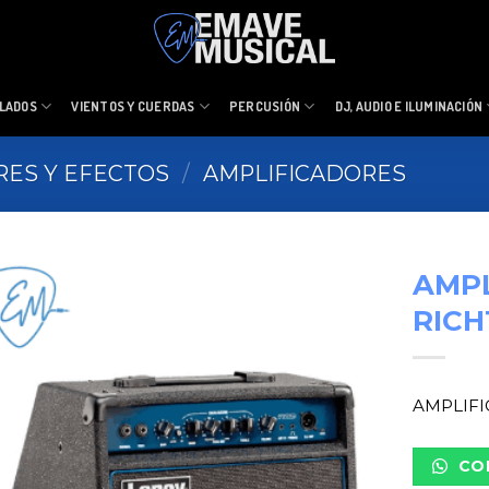
LADOS
VIENTOS Y CUERDAS
PERCUSIÓN
DJ, AUDIO E ILUMINACIÓN
RES Y EFECTOS
/
AMPLIFICADORES
AMPL
RICH
AMPLIFI
CO