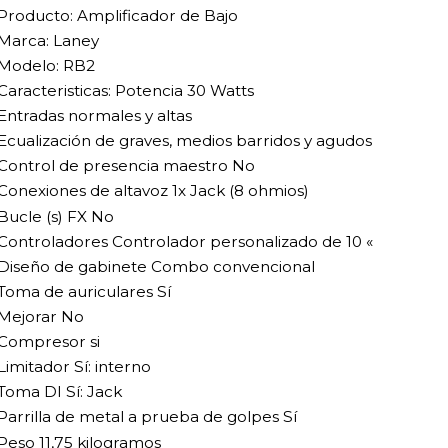
Producto: Amplificador de Bajo
Marca: Laney
Modelo: RB2
Caracteristicas: Potencia 30 Watts
Entradas normales y altas
Ecualización de graves, medios barridos y agudos
Control de presencia maestro No
Conexiones de altavoz 1x Jack (8 ohmios)
Bucle (s) FX No
Controladores Controlador personalizado de 10 «
Diseño de gabinete Combo convencional
Toma de auriculares Sí
Mejorar No
Compresor si
Limitador Sí: interno
Toma DI Sí: Jack
Parrilla de metal a prueba de golpes Sí
Peso 11,75 kilogramos