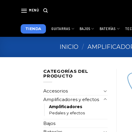
Skip
to
MENÚ
content
TIENDA
GUITARRAS
BAJOS
BATERÍAS
TEC
INICIO
/
AMPLIFICADO
CATEGORÍAS DEL
PRODUCTO
Accesorios
Amplificadores y efectos
Amplificadores
Pedales y efectos
Bajos
Baterías