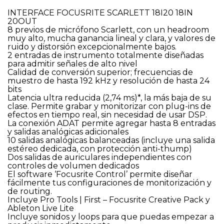
INTERFACE FOCUSRITE SCARLETT 18I20 18IN
20OUT
8 previos de micrófono Scarlett, con un headroom
muy alto, mucha ganancia lineal y clara, y valores de
ruido y distorsión excepcionalmente bajos.
2 entradas de instrumento totalmente diseñadas
para admitir señales de alto nivel
Calidad de conversión superior; frecuencias de
muestro de hasta 192 kHz y resolución de hasta 24
bits
Latencia ultra reducida (2,74 ms)*, la más baja de su
clase. Permite grabar y monitorizar con plug-ins de
efectos en tiempo real, sin necesidad de usar DSP.
La conexión ADAT permite agregar hasta 8 entradas
y salidas analógicas adicionales
10 salidas analógicas balanceadas (incluye una salida
estéreo dedicada, con protección anti-thump)
Dos salidas de auriculares independientes con
controles de volumen dedicados
El software ‘Focusrite Control’ permite diseñar
fácilmente tus configuraciones de monitorización y
de routing.
Incluye Pro Tools | First – Focusrite Creative Pack y
Ableton Live Lite
Incluye sonidos y loops para que puedas empezar a