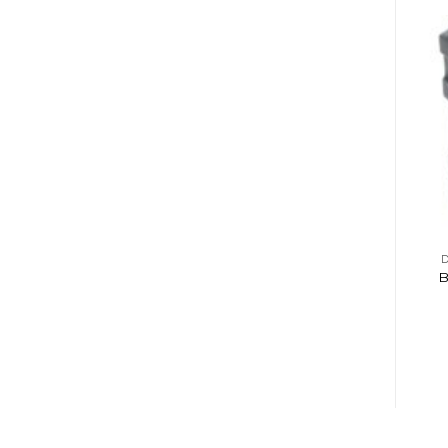
DJ, AUDIO E ILUMINACIÓN
CONSOLAS
D
MICRÓFONO
CONSOLA
B
BEHRINGER
POTENCIADA MOON
CONDENSER B5
M410USB 4 CANALES
PENCIL