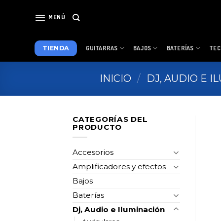
Skip
to
MENÚ
content
TIENDA
GUITARRAS
BAJOS
BATERÍAS
TEC
INICIO
/
DJ, AUDIO E 
CATEGORÍAS DEL
PRODUCTO
Accesorios
Amplificadores y efectos
Bajos
Baterías
Dj, Audio e Iluminación