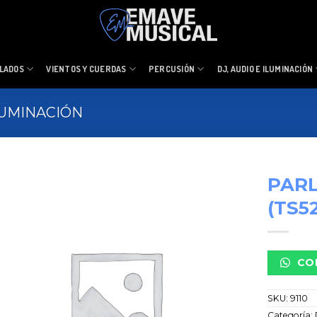
LADOS
VIENTOS Y CUERDAS
PERCUSIÓN
DJ, AUDIO E ILUMINACIÓN
ILUMINACIÓN
PARL
(TS52
CO
SKU:
9110
Categoría: