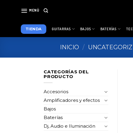
Skip
to
MENÚ
content
TIENDA
GUITARRAS
BAJOS
BATERÍAS
TEC
INICIO
/
UNCATEGORI
CATEGORÍAS DEL
PRODUCTO
Accesorios
Amplificadores y efectos
Bajos
Baterías
Dj, Audio e Iluminación