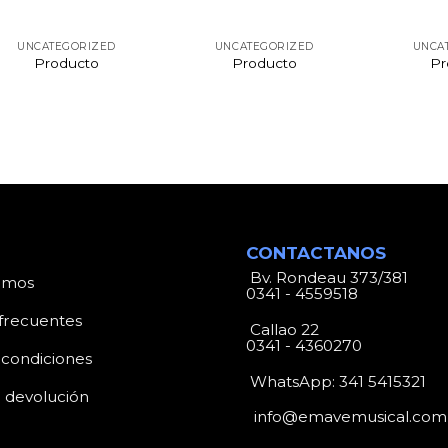
UNCATEGORIZED
UNCATEGORIZED
UNCA
Producto
Producto
Pr
CONTACTANOS
Bv. Rondeau 373/381
omos
0341 - 4559518
frecuentes
Callao 22
0341 - 4360270
 condiciones
WhatsApp:
341 5415321
e devolución
info@emavemusical.com