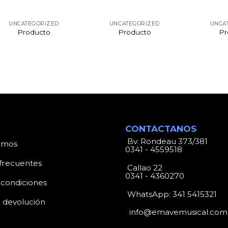
UNCATEGORIZED
UNCATEGORIZED
UNCA
Producto
Producto
Pr
CONTACTANOS
Bv. Rondeau 373/381
omos
0341 - 4559518
frecuentes
Callao 22
0341 - 4360270
 condiciones
WhatsApp:
341 5415321
e devolución
info@emavemusical.com