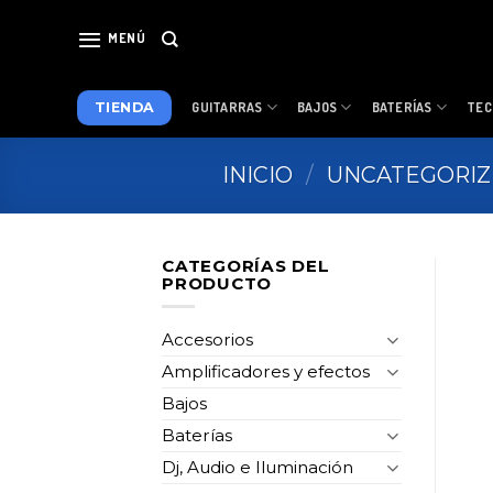
Skip
to
MENÚ
content
TIENDA
GUITARRAS
BAJOS
BATERÍAS
TEC
INICIO
/
UNCATEGORI
CATEGORÍAS DEL
PRODUCTO
Accesorios
Amplificadores y efectos
Bajos
Baterías
Dj, Audio e Iluminación